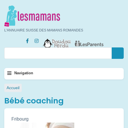
Aller
au
contenu
principal
L'ANNUAIRE SUISSE DES MAMANS ROMANDES
Rechercher
Rechercher
Navigation
≡
Navigation
principale
Fil
Accueil
d'Ariane
Bébé coaching
Fribourg