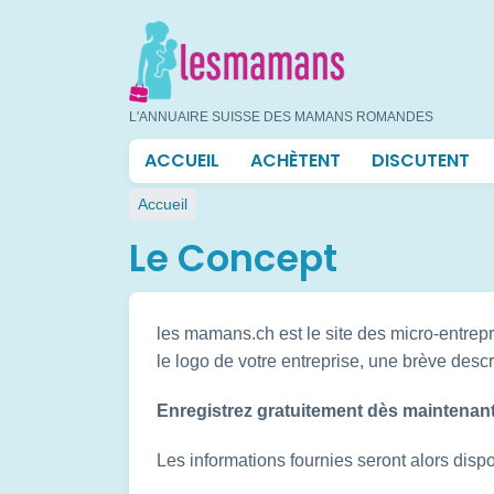
Aller
au
contenu
principal
L'ANNUAIRE SUISSE DES MAMANS ROMANDES
Navigation
ACCUEIL
ACHÈTENT
DISCUTENT
principale
Fil
Accueil
d'Ariane
Le Concept
les mamans.ch est le site des micro-entrep
le logo de votre entreprise, une brève descrip
Enregistrez gratuitement dès maintenant 
Les informations fournies seront alors disp