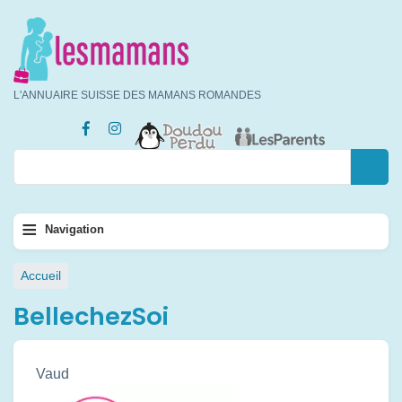
Aller
au
contenu
principal
L'ANNUAIRE SUISSE DES MAMANS ROMANDES
Rechercher
Rechercher
Navigation
≡
Navigation
principale
Fil
Accueil
d'Ariane
BellechezSoi
Vaud