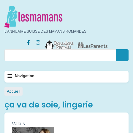
Aller
au
contenu
principal
L'ANNUAIRE SUISSE DES MAMANS ROMANDES
Rechercher
Rechercher
Navigation
≡
Navigation
principale
Fil
Accueil
d'Ariane
ça va de soie, lingerie
Valais