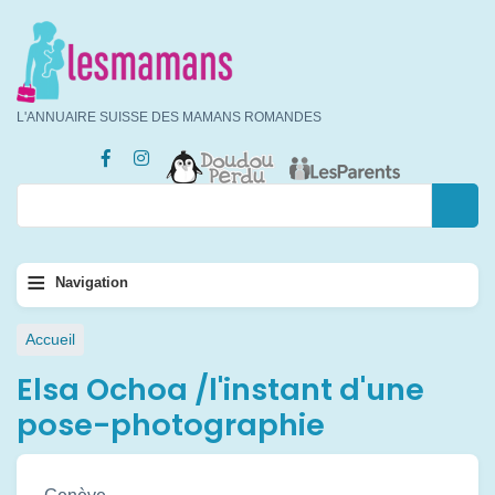
Aller
au
contenu
principal
L'ANNUAIRE SUISSE DES MAMANS ROMANDES
Rechercher
Rechercher
Navigation
≡
Navigation
principale
Fil
Accueil
d'Ariane
Elsa Ochoa /l'instant d'une
pose-photographie