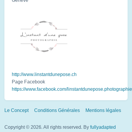
Genève
http://www.linstantdunepose.ch
Page Facebook
https://www.facebook.com/linstantdunepose.photographie
Footer
Le Concept
Conditions Générales
Mentions légales
Links
Copyright © 2026. All rights reserved.
By
fullyadapted