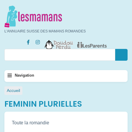
Aller
au
contenu
principal
L'ANNUAIRE SUISSE DES MAMANS ROMANDES
Rechercher
Rechercher
Navigation
≡
Navigation
principale
Fil
Accueil
d'Ariane
FEMININ PLURIELLES
Toute la romandie