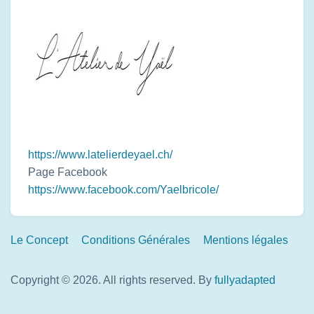
https://www.latelierdeyael.ch/
Page Facebook
https://www.facebook.com/Yaelbricole/
Footer
Le Concept
Conditions Générales
Mentions légales
Links
Copyright © 2026. All rights reserved.
By
fullyadapted