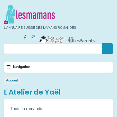
Aller
au
contenu
principal
L'ANNUAIRE SUISSE DES MAMANS ROMANDES
Rechercher
Rechercher
Navigation
≡
Navigation
principale
Fil
Accueil
d'Ariane
L'Atelier de Yaël
Toute la romandie