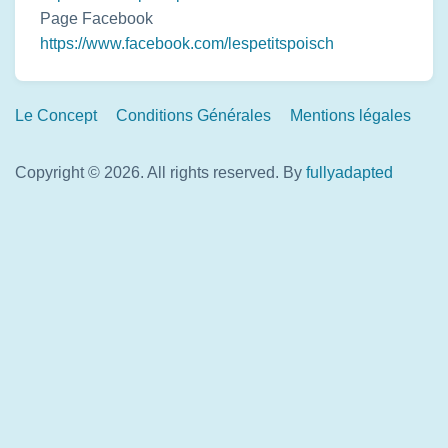
Page Facebook
https://www.facebook.com/lespetitspoisch
Footer
Le Concept
Conditions Générales
Mentions légales
Links
Copyright © 2026. All rights reserved.
By
fullyadapted