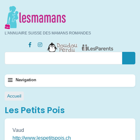
Aller
au
contenu
principal
L'ANNUAIRE SUISSE DES MAMANS ROMANDES
Rechercher
Rechercher
Navigation
≡
Navigation
principale
Fil
Accueil
d'Ariane
Les Petits Pois
Vaud
http://www.lespetitspois.ch