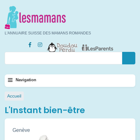
Aller
au
contenu
principal
L'ANNUAIRE SUISSE DES MAMANS ROMANDES
Rechercher
Rechercher
Navigation
≡
Navigation
principale
Fil
Accueil
d'Ariane
L'Instant bien-être
Genève