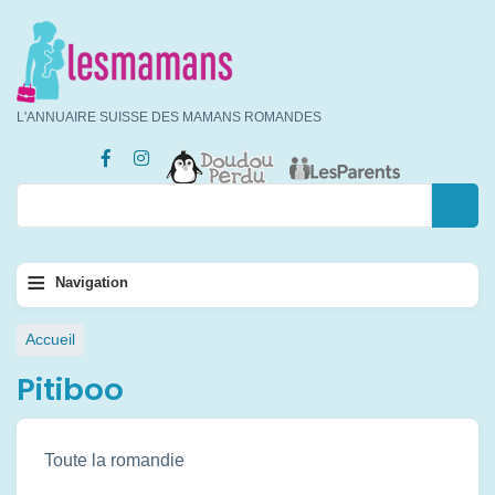
Aller
au
contenu
principal
L'ANNUAIRE SUISSE DES MAMANS ROMANDES
Rechercher
Rechercher
Navigation
≡
Navigation
principale
Fil
Accueil
d'Ariane
Pitiboo
Toute la romandie