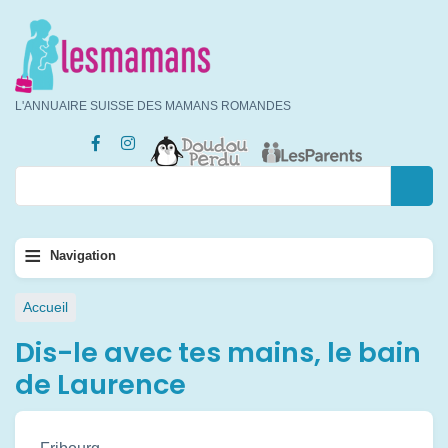
Aller
au
contenu
principal
L'ANNUAIRE SUISSE DES MAMANS ROMANDES
Rechercher
Rechercher
Navigation
≡
Navigation
principale
Fil
Accueil
d'Ariane
Dis-le avec tes mains, le bain
de Laurence