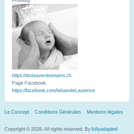
Fribourg
https://disleavectesmains.ch
Page Facebook
https://facebook.com/lebaindeLaurence
Footer
Le Concept
Conditions Générales
Mentions légales
Links
Copyright © 2026. All rights reserved.
By
fullyadapted