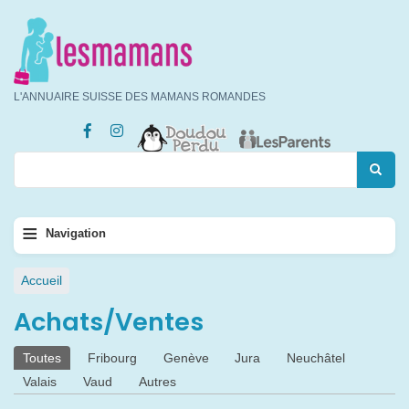
Aller
au
contenu
principal
L'ANNUAIRE SUISSE DES MAMANS ROMANDES
Rechercher
Rechercher
Navigation
≡
Navigation
principale
Fil
Accueil
d'Ariane
Achats/Ventes
Onglets
Toutes
Fribourg
Genève
Jura
Neuchâtel
principaux
Valais
Vaud
Autres