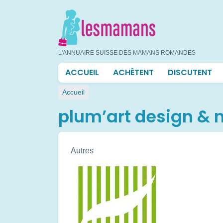
Aller
au
contenu
principal
L'ANNUAIRE SUISSE DES MAMANS ROMANDES
Navigation
ACCUEIL
ACHÈTENT
DISCUTENT
principale
Fil
Accueil
d'Ariane
plum’art design & n
Autres