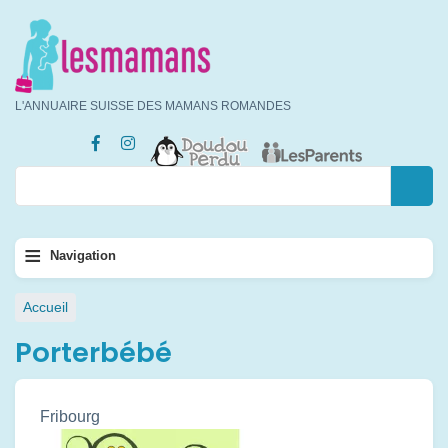
Aller
au
contenu
principal
L'ANNUAIRE SUISSE DES MAMANS ROMANDES
Rechercher
Rechercher
Navigation
≡
Navigation
principale
Fil
Accueil
d'Ariane
Porterbébé
Fribourg