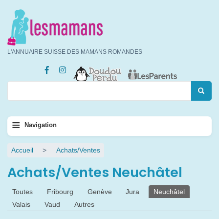
Aller
au
contenu
principal
L'ANNUAIRE SUISSE DES MAMANS ROMANDES
Rechercher
Rechercher
Navigation
≡
Navigation
principale
Fil
Accueil
Achats/Ventes
d'Ariane
Achats/Ventes Neuchâtel
Onglets
Toutes
Fribourg
Genève
Jura
Neuchâtel
principaux
Valais
Vaud
Autres