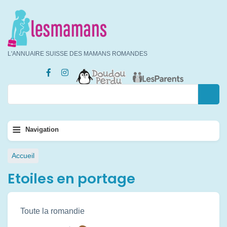
Aller
au
contenu
principal
L'ANNUAIRE SUISSE DES MAMANS ROMANDES
Rechercher
Rechercher
Navigation
≡
Navigation
principale
Fil
Accueil
d'Ariane
Etoiles en portage
Toute la romandie