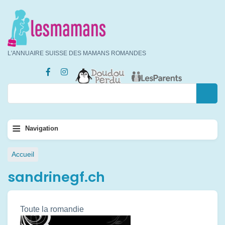
Aller
au
contenu
principal
L'ANNUAIRE SUISSE DES MAMANS ROMANDES
Rechercher
Rechercher
Navigation
≡
Navigation
principale
Fil
Accueil
d'Ariane
sandrinegf.ch
Toute la romandie