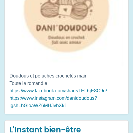
Doudous et peluches crochetés main
Toute la romandie
https://www.facebook.com/share/1EL6jE8C9u/
https://www.instagram.com/danidoudous?
igsh=bGloaWZ6MHJvbXk1
L'Instant bien-être