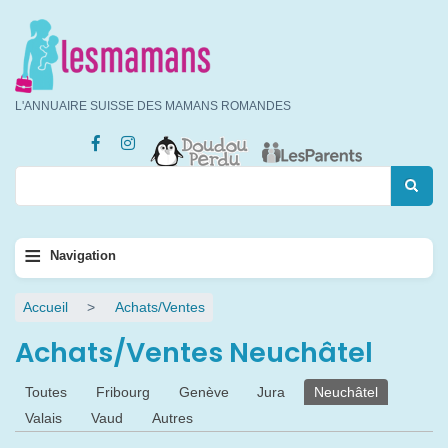
Aller
au
contenu
principal
L'ANNUAIRE SUISSE DES MAMANS ROMANDES
Rechercher
Rechercher
Navigation
≡
Navigation
principale
Fil
Accueil
Achats/Ventes
d'Ariane
Achats/Ventes Neuchâtel
Onglets
Toutes
Fribourg
Genève
Jura
Neuchâtel
principaux
Valais
Vaud
Autres