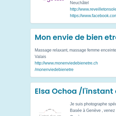
Neuchâtel
http://www.reveilletonsole
https://www.facebook.com/
Mon envie de bien et
Massage relaxant, massage femme enceint
Valais
http://www.monenviedebienetre.ch
/monenviedebienetre
Elsa Ochoa /l'instan
Je suis photographe spéc
Basée à Genève , venez ré