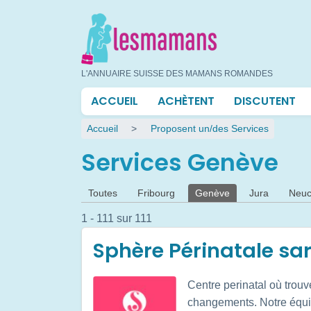
Aller
au
contenu
principal
L'ANNUAIRE SUISSE DES MAMANS ROMANDES
Navigation
ACCUEIL
ACHÈTENT
DISCUTENT
principale
Fil
Accueil
Proposent un/des Services
d'Ariane
Services Genève
Onglets
Toutes
Fribourg
Genève
Jura
Neuc
principaux
1 - 111 sur 111
Sphère Périnatale sar
Centre perinatal où trouve
changements. Notre équipe