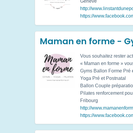
Genève
http://www.linstantdunep
https://www.facebook.co
Maman en forme - Gy
Vous souhaitez rester ac
« Maman en forme » vous
Gyms Ballon Forme Pré e
Yoga Pré et Postnatal
Ballon Couple préparatio
Pilates renforcement pou
Fribourg
http://www.mamanenform
https://www.facebook.c