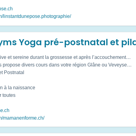
ose.ch
m/linstantdunepose.photographie/
ms Yoga pré-postnatal et pil
tive et sereine durant la grossesse et après l’accouchement…
 propose divers cours dans votre région Glâne ou Veveyse…
t Postnatal
n à la naissance
r toutes
e.ch
om/mamanenforme.ch/