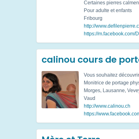
Certaines pierres calment
Pour adulte et enfants
Fribourg
http://www.defilenpierre.
https://m.facebook.com/De
calinou cours de por
Vous souhaitez découvrir
Monitrice de portage phy
Morges, Lausanne, Vevey,
Vaud
http://www.calinou.ch
https://www.facebook.co